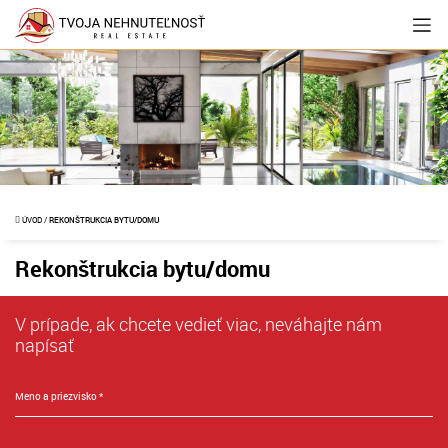
ÚVOD
/
REKONŠTRUKCIA BYTU/DOMU
Rekonštrukcia bytu/domu
V prípade, ak chcete vedieť viac, neváhajte nám
napísať