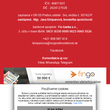
IČO : 46871831
DIČ : 2024127028
zapísaná v OR OS Prešov, oddiel : Sro, vložka č. 30742/P
zastúpená : Mgr. Jana Kimpanová, konateľka spoločnosti
bankové spojenie :
Fio banka a.s.,
č. účtu v tvare IBAN:
SK31 8330 0000 0023 0065 5526
+421 908 987 414
kimpanova@tvojanehnutelnost.sk
Facebook
Komunikácia aj cez:
Viber
,
WhatsApp
Telegram
Používame cookies
Súbory cookie a ďalšie technológie sledovania používame na
zlepšenie vášho zážitku z prehliadania našich webových stránok, na
to, aby sme vám zobrazovali prispôsobený obsah a cielené reklamy,
na analýzu návštevnosti našich webových stránok a na pochopenie
toho, odkiaľ naši návštevníci prichádzajú.
Viac info
Ochrana osobných údajov
SÚHLASÍM