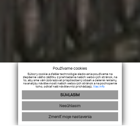
Používame cookies
Súbory cookie a ďalšie technológie sledovania používame na
zlepšenie vášho zážitku z prehliadania našich webových stránok, na
to, aby sme vám zobrazovali prispôsobený obsah a cielené reklamy,
na analýzu návštevnosti našich webových stránok a na pochopenie
toho, odkiaľ naši návštevníci prichádzajú.
Viac info
Predaj
Prenájom
Predaj a prenájom
nehnuteľností
nehnuteľností
zahraničných nehnuteľností
SÚHLASÍM
Nesúhlasím
Zmeniť moje nastavenia
Vyhľadaj nehnuteľnosť