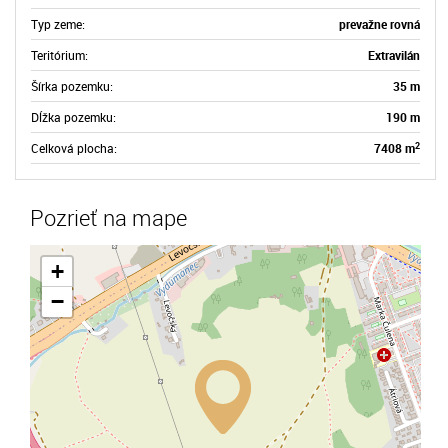
Typ zeme:
prevažne rovná
Teritórium:
Extravilán
Šírka pozemku:
35 m
Dĺžka pozemku:
190 m
2
Celková plocha:
7408 m
Pozrieť na mape
+
−