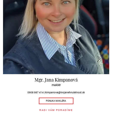
Mgr. Jana Kimpanová
maklér
0908 987 414
kimpanova@tvojanehnutelnost.sk
PONUKA MAKLÉRA
RADI VÁM PORADÍME