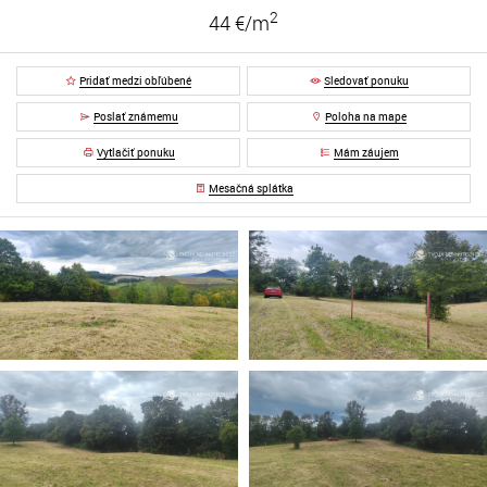
2
44 €/m
Pridať medzi obľúbené
Sledovať ponuku
Poslať známemu
Poloha na mape
Vytlačiť ponuku
Mám záujem
Mesačná splátka