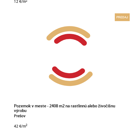
2
12
€/m
PREDAJ
Pozemok v meste - 2408 m2 na rastlinnú alebo živočíšnu
výrobu
Prešov
2
42
€/m