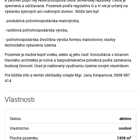
a zároveň popri nej vedie prístupová cesta Slovenskej republiky. Cesta je
spevnená a udržiavaná. Pozemok podľa regulatívu G a H nie je určený na
výstavbu bytových ani rodinných domov. Môže tam byť:
- produkčná poľnohospodárska malovýroba,
- rastlinná poľnohospodárska výroba,
- poľnohospodárska živočíšna výroba formou malochovov, stavby
technického vybavenia územia
Pozemok je možné kúpiť vcelku, alebo aj jeho časť. Konzultácia s útvarom
hlavného architekta je nutná a bezpodmienečne potrebná podľa zamerania
budúcej činnosti. Úrad je naklonený využívaniu územia novým vlastníkom.
Pre bližšie info a termín obhliadky volajte Mgr. Jana Kimpanová, 0908 987
414
Vlastnosti
Status:
aktívne
Vlastníctvo:
osobné
2
Plocha pozemku:
7408 m