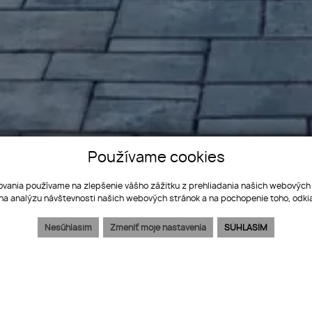
, garáž, prístrešok pre auto, slnečný
Používame cookies
ovania používame na zlepšenie vášho zážitku z prehliadania našich webových
na analýzu návštevnosti našich webových stránok a na pochopenie toho, odkia
Nesúhlasím
Zmeniť moje nastavenia
SÚHLASÍM
Poloha na mape
Vytlačiť ponuku
Mám záujem
Mesačná s