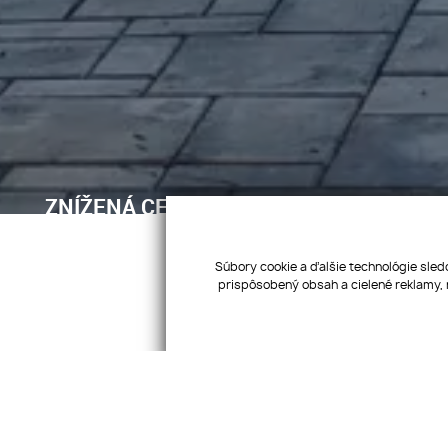
ZNÍŽENÁ CENA.... Dom pre rodinu - 5 izieb
pozemok 600 m2, altánok, podpivničený
Ľubotice
Súbory cookie a ďalšie technológie sled
prispôsobený obsah a cielené reklamy, 
Aktívne
Pridať medzi obľúbené
Sledovať ponuku
Poslať známemu