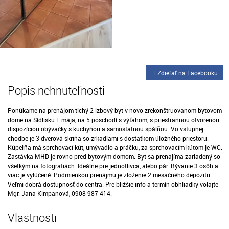
Zdieľať na Facebooku
Popis nehnuteľnosti
Ponúkame na prenájom tichý 2 izbový byt v novo zrekonštruovanom bytovom
dome na Sídlisku 1.mája, na 5.poschodí s výťahom, s priestrannou otvorenou
dispozíciou obývačky s kuchyňou a samostatnou spálñou. Vo vstupnej
chodbe je 3 dverová skriňa so zrkadlami s dostatkom úložného priestoru.
Kúpeľňa má sprchovací kút, umývadlo a práčku, za sprchovacím kútom je WC.
Zastávka MHD je rovno pred bytovým domom. Byt sa prenajíma zariadený so
všetkým na fotografiách. Ideálne pre jednotlivca, alebo pár. Bývanie 3 osôb a
viac je vylúčené. Podmienkou prenájmu je zloženie 2 mesačného depozitu.
Veľmi dobrá dostupnosť do centra. Pre bližšie info a termín obhliadky volajte
Mgr. Jana Kimpanová, 0908 987 414.
Vlastnosti