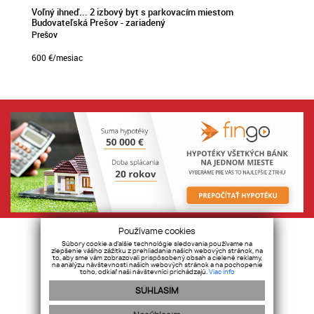
Voľný ihneď... 2 izbový byt s parkovacím miestom
Budovateľská Prešov - zariadený
Prešov
600
€/mesiac
webdesign
|
webex.digital
Používame cookies
Súbory cookie a ďalšie technológie sledovania používame na
zlepšenie vášho zážitku z prehliadania našich webových stránok, na
to, aby sme vám zobrazovali prispôsobený obsah a cielené reklamy,
na analýzu návštevnosti našich webových stránok a na pochopenie
toho, odkiaľ naši návštevníci prichádzajú.
Viac info
SÚHLASÍM