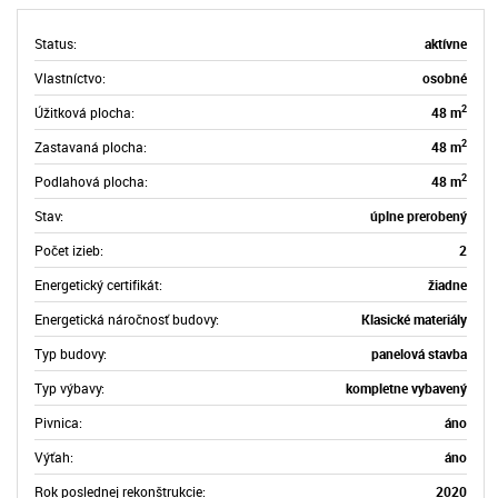
Status:
aktívne
Vlastníctvo:
osobné
2
Úžitková plocha:
48 m
2
Zastavaná plocha:
48 m
2
Podlahová plocha:
48 m
Stav:
úplne prerobený
Počet izieb:
2
Energetický certifikát:
žiadne
Energetická náročnosť budovy:
Klasické materiály
Typ budovy:
panelová stavba
Typ výbavy:
kompletne vybavený
Pivnica:
áno
Výťah:
áno
Rok poslednej rekonštrukcie:
2020