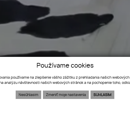
 bývanie, dvojgaráž 80 m2 - rôzne účely,
Používame cookies
ozemku, všetky IS
ovania používame na zlepšenie vášho zážitku z prehliadania našich webových
na analýzu návštevnosti našich webových stránok a na pochopenie toho, odkia
Nesúhlasím
Zmeniť moje nastavenia
SÚHLASÍM
Poloha na mape
Vytlačiť ponuku
Mám záujem
Mesačná s