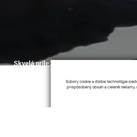
Skvelá príležitosť...rodinný dom ihneď na
pozemok 629 m2, vjazdy z dvoch strán p
Fintice
Súbory cookie a ďalšie technológie sled
prispôsobený obsah a cielené reklamy, 
Aktívne
Pridať medzi obľúbené
Sledovať ponuku
Poslať známemu