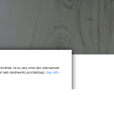
 stránok, na to, aby sme vám zobrazovali
ľ naši návštevníci prichádzajú.
Viac info
top
plátka